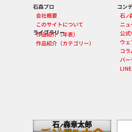
石森プロ
コン
会社概要
石
ノ
このサイトについて
ニュ
ライブラリー
公式
作品紹介（年表）
ウェ
作品紹介（カテゴリー）
コラ
バー
LI