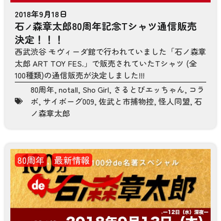
2018年9月18日
石
森章太郎80周年記念Tシャツ通信販売
ノ
決定！！！
西武渋谷 モヴィーダ館で行われていました「石ノ森章
太郎 ART TOY FES.」で販売されていたTシャツ (全
100種類)の通信販売が決定しました!!!
80周年
,
notall
,
Sho Girl
,
さるとびエッちゃん
,
コラ
ボ
,
サイボーグ009
,
佐武と市捕物控
,
怪人同盟
,
石
ノ森章太郎
80周年
,
最新情報