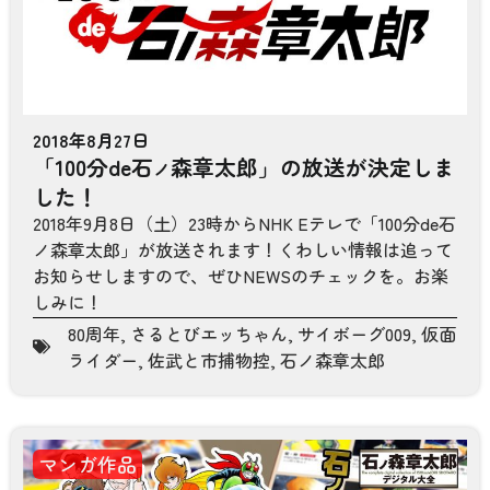
2018年8月27日
「100分de石
森章太郎」の放送が決定しま
ノ
した！
2018年9月8日（土）23時からNHK Eテレで「100分de石
ノ森章太郎」が放送されます！くわしい情報は追って
お知らせしますので、ぜひNEWSのチェックを。お楽
しみに！
80周年
,
さるとびエッちゃん
,
サイボーグ009
,
仮面
ライダー
,
佐武と市捕物控
,
石ノ森章太郎
マンガ作品