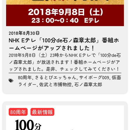
2018年8月30日
NHK Eテレ「100分de石
森章太郎」番組ホ
ノ
ームページがアップされました！
2018年9月8日（土）23時からNHK Eテレで「100分de石
ノ森章太郎」が放送されます！番組ホームページがア
ップされました。是非、チェックしてみてください！
80周年
,
さるとびエッちゃん
,
サイボーグ009
,
仮面
ライダー
,
佐武と市捕物控
,
石ノ森章太郎
80周年
,
最新情報