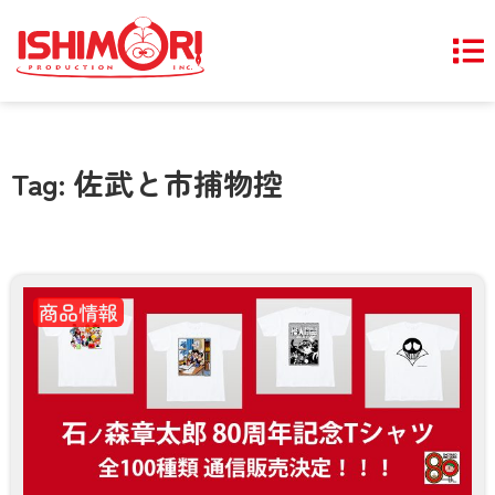
Tag: 佐武と市捕物控
商品情報