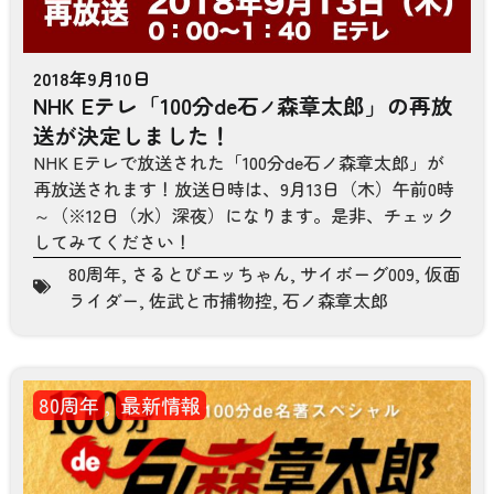
2018年9月10日
NHK Eテレ「100分de石
森章太郎」の再放
ノ
送が決定しました！
NHK Eテレで放送された「100分de石ノ森章太郎」が
再放送されます！放送日時は、9月13日（木）午前0時
～（※12日（水）深夜）になります。是非、チェック
してみてください！
80周年
,
さるとびエッちゃん
,
サイボーグ009
,
仮面
ライダー
,
佐武と市捕物控
,
石ノ森章太郎
80周年
,
最新情報