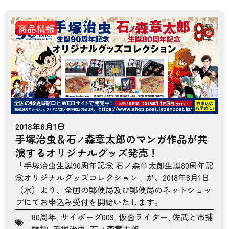
商品情報
2018年8月1日
手塚治虫＆石
森章太郎のマンガ作品が共
ノ
演するオリジナルグッズ発売！
「手塚治虫生誕90周年記念 石ノ森章太郎生誕80周年記
念オリジナルグッズコレクション」が、2018年8月1日
（水）より、全国の郵便局及び郵便局のネットショッ
プにてお申込み受付を開始いたします。
80周年
,
サイボーグ009
,
仮面ライダー
,
佐武と市捕
物控
,
手塚治虫
,
石ノ森章太郎