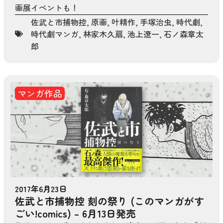
画展イベントも！
佐武と市捕物控
,
原画
,
叶精作
,
手塚治虫
,
時代劇
,
時代劇マンガ
,
林家木久扇
,
池上遼一
,
石ノ森章太
郎
マンガ作品
2017年6月23日
佐武と市捕物控 刻の祭り (このマンガがす
ごい!comics) – 6月13日発売