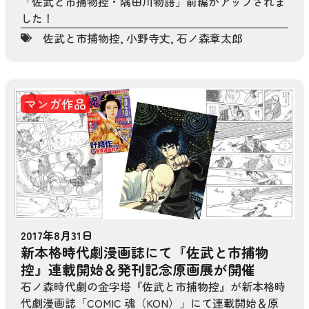
「佐武と市捕物控・隅田川物語」前編がアップされま
した！
佐武と市捕物控
,
小野寺丈
,
石ノ森章太郎
マンガ作品
2017年8月31日
新本格時代劇漫画誌にて『佐武と市捕物
控』連載開始＆発刊記念原画展が開催
石ノ森時代劇の金字塔『佐武と市捕物控』が新本格時
代劇漫画誌「COMIC 魂（KON）」にて連載開始＆原