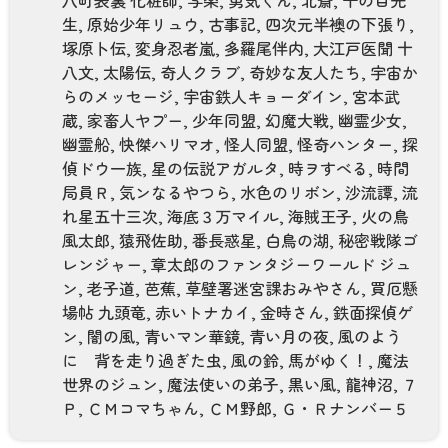
八町表裏 化粧師
,
写楽
,
勇気くん
,
北斎
,
千の目先
生
,
原始少年リュウ
,
古事記
,
四次元半襖の下張り
,
塚原卜伝
,
変身忍者嵐
,
多羅尾伴内
,
大江戸医聞 十
八文
,
太陽伝
,
奇人クラブ
,
奇妙な友人たち
,
宇宙か
らのメッセージ
,
宇宙鉄人キョーダイン
,
宮本武
蔵
,
家畜人ヤプー
,
少年同盟
,
幻魔大戦
,
幽霊少女
,
幽霊船
,
快傑ハリマオ
,
怪人同盟
,
怪奇ハンター
,
探
偵ドウ一族
,
星の伝説アガルタ
,
時ヲすべる
,
時間
局員Ｒ
,
気ンなるやつら
,
水色のリボン
,
沙流譚
,
流
れ星五十三次
,
海底３万マイル
,
海賊王子
,
火の鳥
風太郎
,
猿飛佐助
,
番長惑星
,
白鳥の湖
,
秘密戦隊ゴ
レンジャー
,
章太郎のファンタジーワールド ジュ
ン
,
老子道
,
芭蕉
,
草壁署迷宮課おみやさん
,
買厄懸
場帖 九頭竜
,
赤いトナカイ
,
金時さん
,
鉄面探偵ゲ
ン
,
闇の風
,
青いマン華鏡
,
青い月の夜
,
風のよう
に 背を走り過ぎた虫
,
風の鈴
,
馬がゆく！
,
魔法
世界のジュン
,
魔法使いの弟子
,
黒い風
,
龍神沼
,
７
Ｐ
,
ＣＭコマちゃん
,
ＣＭ野郎
,
Ｇ・Ｒナンバー５