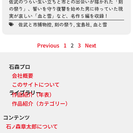
佐武のつらい生い立ちと市との出会いが描かれた「刻
の祭り」、誓いを守り復讐を始めた男に待っていた現
実が哀しい「血と雪」など、名作５編を収録！
佐武と市捕物控
,
刻の祭り
,
宝島社
,
血と雪
Previous
1
2
3
Next
石森プロ
会社概要
このサイトについて
ライブラリー
作品紹介（年表）
作品紹介（カテゴリー）
コンテンツ
石
森章太郎について
ノ