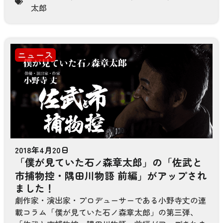
太郎
ニュース
2018年4月20日
「僕が見ていた石
森章太郎」の「佐武と
ノ
市捕物控・隅田川物語 前編」がアップされ
ました！
劇作家・演出家・プロデューサーである小野寺丈の連
載コラム「僕が見ていた石ノ森章太郎」の第三弾、