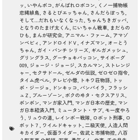
ッ
,
いやんポコ
,
がんばれロボコン
,
くノ一捕物帳
恋縄緋鳥
,
さるとびエッちゃん
,
さんだらぼっち
,
そして…だれもいなくなった
,
ちゃんちきガッパ
,
となりのたまげ太くん
,
にいちゃん戦車
,
まだらの
ひも
,
まんが研究会
,
アニマル・ファーム
,
アマゾ
ンベビィ
,
アンドロイドＶ
,
イナズマン
,
オーとう
ちゃん
,
ガイ・パンチ シリーズ
,
ギルガメッシュ
,
グリングラス
,
グーチョキパッコン
,
サイボーグ
009
,
ジョージ・ジョージ
,
スカルマン
,
ストレンジ
ャー
,
セクサドール
,
ゼルダの伝説
,
ゼロゼロ指令
,
タイム虎ベル
,
テレビ小僧
,
トキワ荘物語
,
トッ
ポ・ジージョ
,
ドンキッコ
,
バンパイラ
,
フラッシ
ュＺ
,
ブルーゾーン
,
ボクのヰタ・セクスアリス
,
ボンボン
,
マンガ家入門
,
マンガ日本の歴史
,
マン
ガ日本経済入門
,
ミュータント・サブ
,
モ一度やろ
う
,
リュウの道
,
レインボー戦隊
,
ロボット刑事
,
ロ
ボット７
,
ワイルドキャット
,
二級天使
,
人造人間
キカイダー
,
仮面ライダー
,
佐武と市捕物控
,
八百