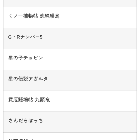
くノ一捕物帖 恋縄緋鳥
G
・
R
ナンバー
5
星の子チョビン
星の伝説アガルタ
買厄懸場帖 九頭竜
さんだらぼっち