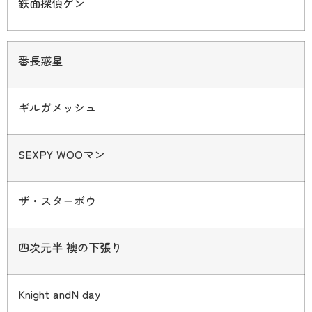
鉄面探偵ゲン
番長惑星
ギルガメッシュ
SEXPY WOO
マン
ザ・スターボウ
四次元半 襖の下張り
Knight andN day