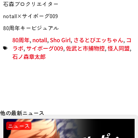
石森プロクリエイター
notall×サイボーグ009
80周年キービジュアル
80周年
,
notall
,
Sho Girl
,
さるとびエッちゃん
,
コ
ラボ
,
サイボーグ009
,
佐武と市捕物控
,
怪人同盟
,
石ノ森章太郎
他の最新ニュース
ニュース