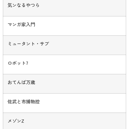
気ンなるやつら
マンガ家入門
ミュータント・サブ
ロボット
7
おてんば万歳
佐武と市捕物控
メゾン
Z