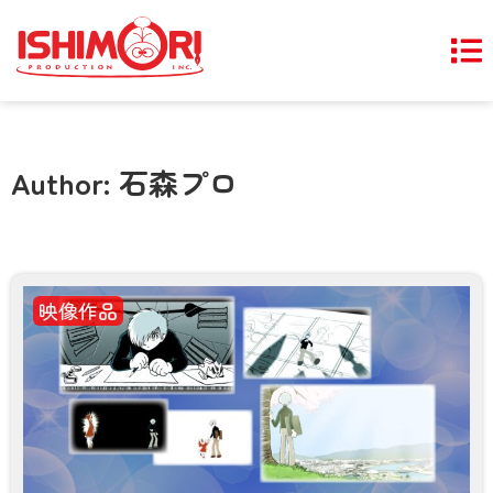
Author:
石森プロ
映像作品