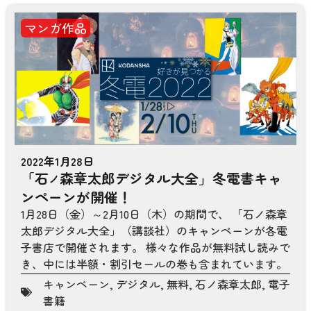
マンガ作品
2022年1月28日
「石
森章太郎デジタル大全」冬電書キャ
ノ
ンペーンが開催！
1月28日（金）～2月10日（木）の期間で、 「石ノ森章
太郎デジタル大全」（講談社）のキャンペーンが各電
子書店で開催されます。 様々な作品が無料試し読みで
き、中には半額・割引セールの巻も含まれています。
キャンペーン
,
デジタル
,
無料
,
石ノ森章太郎
,
電子
書籍