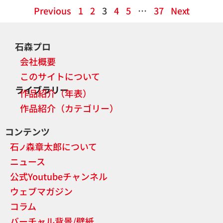
Previous
1
2
3
4
5
…
37
Next
石森プロ
会社概要
このサイトについて
ライブラリー
作品紹介（年表）
作品紹介（カテゴリー）
コンテンツ
石
森章太郎について
ノ
ニュース
公式Youtubeチャンネル
ウェブマガジン
コラム
バーチャル背景/壁紙