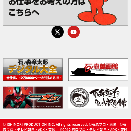
© ISHIMORI PRODUCTION INC, All rights reserved. ©石森プロ・東映 ©石
森プロ・テレビ朝日・ADK・東映 ©2012 石森プロ・テレビ朝日・ADK・東映