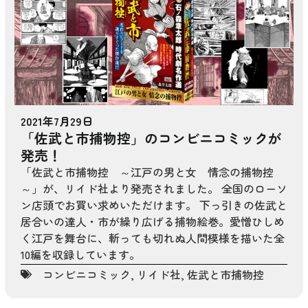
2021年7月29日
「佐武と市捕物控」のコンビニコミックが
発売！
「佐武と市捕物控 ～江戸の男と女 情念の捕物控
～」が、リイド社より発売されました。 全国のローソ
ン店頭でお買い求めいただけます。 下っ引きの佐武と
居合いの達人・市が繰り広げる捕物絵巻。愛憎ひしめ
く江戸を舞台に、斬っても切れぬ人間模様を描いた全
10編を収録しています。
コンビニコミック
,
リイド社
,
佐武と市捕物控