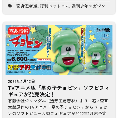
変身忍者嵐
,
復刊ドットコム
,
週刊少年マガジン
商品情報
2022年1月12日
TVアニメ版「星の子チョビン」ソフビフィ
ギュアが発売決定！
有限会社ジャングル（造形工房密林）より、石
森章
ノ
太郎原作のTVアニメ「星の子チョビン」から チョビ
ンのソフトビニール製フィギュアが2022年1月末予定