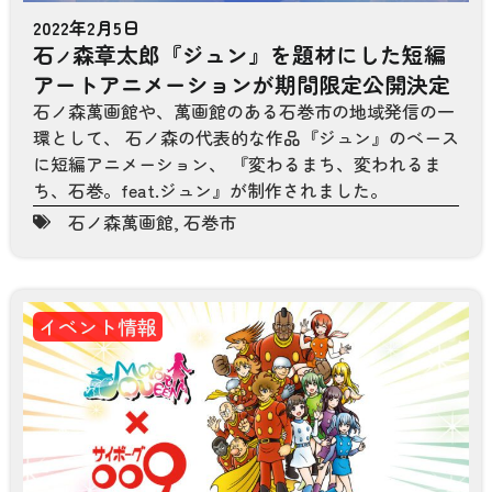
2022年2月5日
石
森章太郎『ジュン』を題材にした短編
ノ
アートアニメーションが期間限定公開決定
石ノ森萬画館や、萬画館のある石巻市の地域発信の一
環として、 石ノ森の代表的な作品『ジュン』のベース
に短編アニメーション、 『変わるまち、変われるま
ち、石巻。feat.ジュン』が制作されました。
石ノ森萬画館
,
石巻市
イベント情報