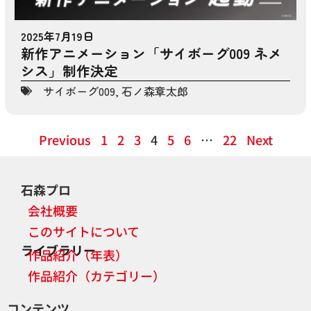
2025年7月19日
新作アニメーション「サイボーグ009 ネメ
シス」制作決定
サイボーグ009
,
石ノ森章太郎
Previous
1
2
3
4
5
6
…
22
Next
石森プロ
会社概要
このサイトについて
ライブラリー
作品紹介（年表）
作品紹介（カテゴリー）
コンテンツ