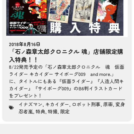
2018年8月16日
「石
森章太郎クロニクル 魂」店舗限定購
ノ
入特典！！
8/22発売予定の「石ノ森章太郎クロニクル 魂 仮面
ライダー キカイダー サイボーグ009 and more.」
に、タイトルにもある『仮面ライダー』『人造人間キ
カイダー』『サイボーグ009』のB6判イラストカード
をプレゼント！
イナズマン
,
キカイダー
,
ロボット刑事
,
原画
,
変身
忍者嵐
,
特典
,
特撮
,
限定