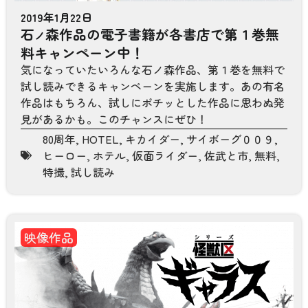
2019年1月22日
石
森作品の電子書籍が各書店で第１巻無
ノ
料キャンペーン中！
気になっていたいろんな石ノ森作品、第１巻を無料で
試し読みできるキャンペーンを実施します。あの有名
作品はもちろん、試しにポチッとした作品に思わぬ発
見があるかも。このチャンスにぜひ！
80周年
,
HOTEL
,
キカイダー
,
サイボーグ００９
,
ヒーロー
,
ホテル
,
仮面ライダー
,
佐武と市
,
無料
,
特撮
,
試し読み
映像作品