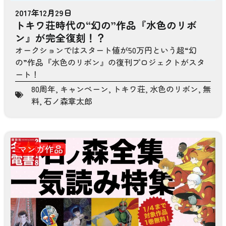
2017年12月29日
トキワ荘時代の“幻の”作品『水色のリボ
ン』が完全復刻！？
オークションではスタート値が50万円という超“幻
の”作品『水色のリボン』の復刊プロジェクトがスタ
ート！
80周年
,
キャンペーン
,
トキワ荘
,
水色のリボン
,
無
料
,
石ノ森章太郎
マンガ作品