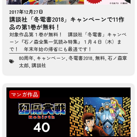
2017年12月27日
講談社「冬電書2018」キャンペーンで11作
品の第1巻が無料！
対象作品第１巻が無料！ 講談社「冬電書」キャンペ
ーン『石ノ森全集一気読み特集』１月４日（木）ま
で！ 年末年始の帰省にも最適です！
80周年
,
キャンペーン
,
冬電書2018
,
無料
,
石ノ森章
太郎
,
講談社
マンガ作品