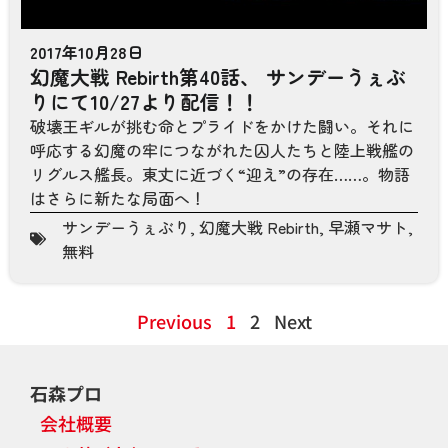
2017年10月28日
幻魔大戦 Rebirth第40話、 サンデーうぇぶ
りにて10/27より配信！！
破壊王ギルが挑む命とプライドをかけた闘い。それに
呼応する幻魔の牢につながれた囚人たちと陸上戦艦の
リグルス艦長。東丈に近づく“迎え”の存在……。物語
はさらに新たな局面へ！
サンデーうぇぶり
,
幻魔大戦 Rebirth
,
早瀬マサト
,
無料
Previous
1
2
Next
石森プロ
会社概要