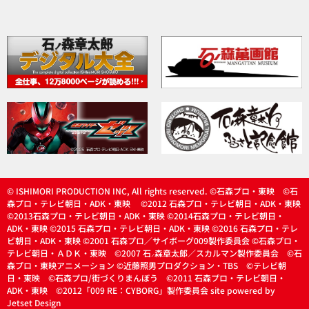
© ISHIMORI PRODUCTION INC, All rights reserved. ©石森プロ・東映 ©石
森プロ・テレビ朝日・ADK・東映 ©2012 石森プロ・テレビ朝日・ADK・東映
©2013石森プロ・テレビ朝日・ADK・東映 ©2014石森プロ・テレビ朝日・
ADK・東映 ©2015 石森プロ・テレビ朝日・ADK・東映 ©2016 石森プロ・テレ
ビ朝日・ADK・東映 ©2001 石森プロ／サイボーグ009製作委員会 ©石森プロ・
テレビ朝日・ＡＤＫ・東映 ©2007 石
森章太郎／スカルマン製作委員会 ©石
ノ
森プロ・東映アニメーション ©近藤照男プロダクション・TBS ©テレビ朝
日・東映 ©石森プロ/街づくりまんぼう ©2011 石森プロ・テレビ朝日・
ADK・東映 ©2012「009 RE：CYBORG」製作委員会 site powered by
Jetset Design