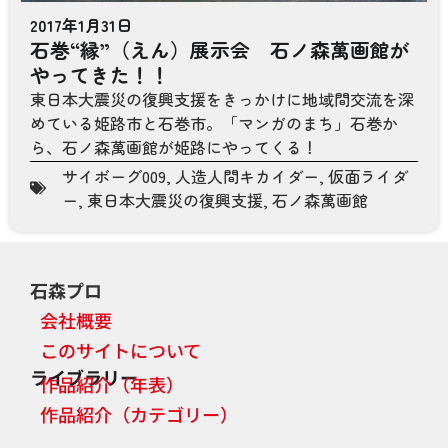
2017年1月31日
石巻“縁”（えん）展示会 石ノ森萬画館が
やってきた！！
東日本大震災の復興支援をきっかけに地域間交流を深
めている姫路市と石巻市。「マンガのまち」石巻か
ら、石ノ森萬画館が姫路にやってくる！
サイボーグ009
,
人造人間キカイダー
,
仮面ライダ
ー
,
東日本大震災の復興支援
,
石ノ森萬画館
石森プロ
会社概要
このサイトについて
ライブラリー
作品紹介（年表）
作品紹介（カテゴリー）