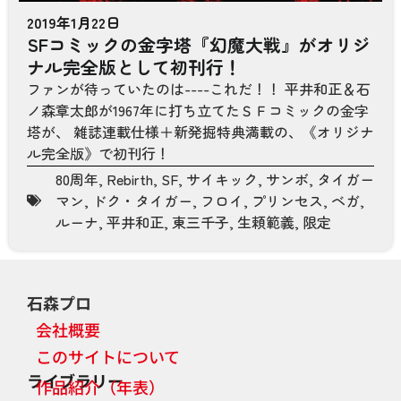
2019年1月22日
SFコミックの金字塔『幻魔大戦』がオリジ
ナル完全版として初刊行！
ファンが待っていたのは----これだ！！ 平井和正＆石
ノ森章太郎が1967年に打ち立てたＳＦコミックの金字
塔が、 雑誌連載仕様＋新発掘特典満載の、《オリジナ
ル完全版》で初刊行！
80周年
,
Rebirth
,
SF
,
サイキック
,
サンボ
,
タイガー
マン
,
ドク・タイガー
,
フロイ
,
プリンセス
,
ベガ
,
ルーナ
,
平井和正
,
東三千子
,
生頼範義
,
限定
石森プロ
会社概要
このサイトについて
ライブラリー
作品紹介（年表）