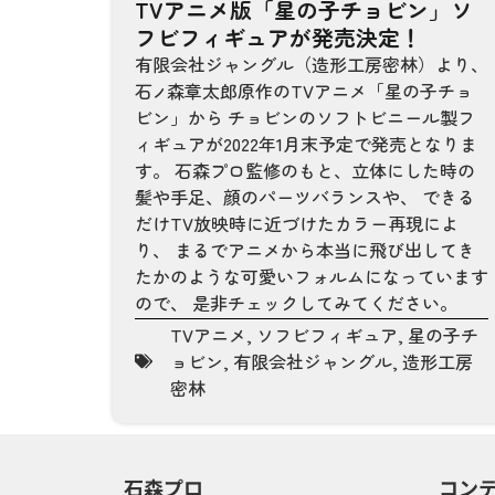
TVアニメ版「星の子チョビン」ソ
フビフィギュアが発売決定！
有限会社ジャングル（造形工房密林）より、
石
森章太郎原作のTVアニメ「星の子チョ
ノ
ビン」から チョビンのソフトビニール製フ
ィギュアが2022年1月末予定で発売となりま
す。 石森プロ監修のもと、立体にした時の
髪や手足、顔のパーツバランスや、 できる
だけTV放映時に近づけたカラー再現によ
り、 まるでアニメから本当に飛び出してき
たかのような可愛いフォルムになっています
ので、 是非チェックしてみてください。
TVアニメ
,
ソフビフィギュア
,
星の子チ
ョビン
,
有限会社ジャングル
,
造形工房
密林
石森プロ
コン