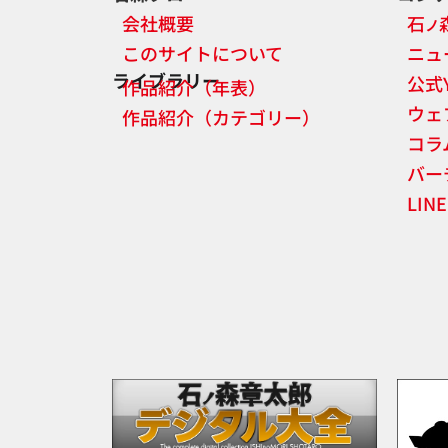
会社概要
石
ノ
このサイトについて
ニュ
ライブラリー
公式
作品紹介（年表）
ウェ
作品紹介（カテゴリー）
コラ
バー
LI