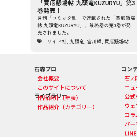
「買厄懸場帖 九頭竜KUZURYU」第3
巻発売！
月刊「コミック乱」で連載された「買厄懸場
帖 九頭竜KUZURYU」、最終巻の第3巻が発
売されました。
リイド社
,
九頭竜
,
宮川輝
,
買厄懸場帖
石森プロ
コン
会社概要
石
ノ
このサイトについて
ニュ
ライブラリー
公式
作品紹介（年表）
ウェ
作品紹介（カテゴリー）
コラ
バー
LI