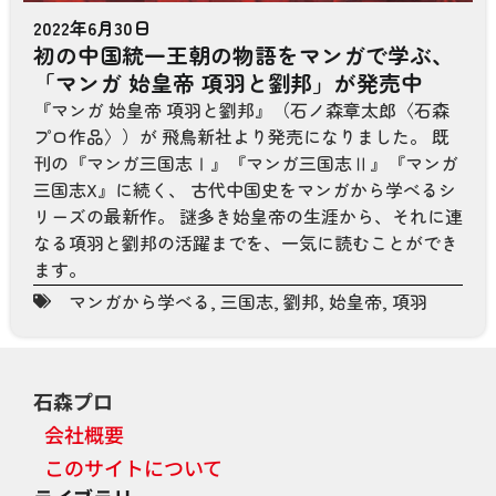
2022年6月30日
初の中国統一王朝の物語をマンガで学ぶ、
「マンガ 始皇帝 項羽と劉邦」が発売中
『マンガ 始皇帝 項羽と劉邦』（石ノ森章太郎〈石森
プロ作品〉）が 飛鳥新社より発売になりました。 既
刊の『マンガ三国志Ⅰ』『マンガ三国志Ⅱ』『マンガ
三国志X』に続く、 古代中国史をマンガから学べるシ
リーズの最新作。 謎多き始皇帝の生涯から、それに連
なる項羽と劉邦の活躍までを、一気に読むことができ
ます。
マンガから学べる
,
三国志
,
劉邦
,
始皇帝
,
項羽
石森プロ
会社概要
このサイトについて