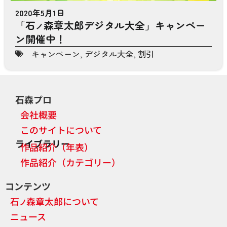
2020年5月1日
「石
森章太郎デジタル大全」キャンペー
ノ
ン開催中！
キャンペーン
,
デジタル大全
,
割引
石森プロ
会社概要
このサイトについて
ライブラリー
作品紹介（年表）
作品紹介（カテゴリー）
コンテンツ
石
森章太郎について
ノ
ニュース