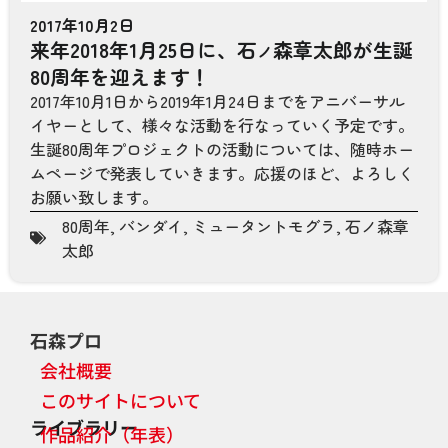
2017年10月2日
来年2018年1月25日に、石
森章太郎が生誕
ノ
80周年を迎えます！
2017年10月1日から2019年1月24日までをアニバーサル
イヤーとして、様々な活動を行なっていく予定です。
生誕80周年プロジェクトの活動については、随時ホー
ムページで発表していきます。応援のほど、よろしく
お願い致します。
80周年
,
バンダイ
,
ミュータントモグラ
,
石ノ森章
太郎
石森プロ
会社概要
このサイトについて
ライブラリー
作品紹介（年表）