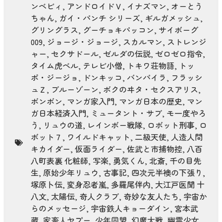
ンベビィ
,
アンドロイドＶ
,
イナズマン
,
オーとう
ちゃん
,
ガイ・パンチ シリーズ
,
ギルガメッシュ
,
グリングラス
,
グーチョキパッコン
,
サイボーグ
009
,
ジョージ・ジョージ
,
スカルマン
,
ストレンジ
ャー
,
セクサドール
,
ゼルダの伝説
,
ゼロゼロ指令
,
タイム虎ベル
,
テレビ小僧
,
トキワ荘物語
,
トッ
ポ・ジージョ
,
ドンキッコ
,
バンパイラ
,
フラッシ
ュＺ
,
ブルーゾーン
,
ボクのヰタ・セクスアリス
,
ボンボン
,
マンガ家入門
,
マンガ日本の歴史
,
マン
ガ日本経済入門
,
ミュータント・サブ
,
モ一度やろ
う
,
リュウの道
,
レインボー戦隊
,
ロボット刑事
,
ロ
ボット７
,
ワイルドキャット
,
二級天使
,
人造人間
キカイダー
,
仮面ライダー
,
佐武と市捕物控
,
八百
八町表裏 化粧師
,
写楽
,
勇気くん
,
北斎
,
千の目先
生
,
原始少年リュウ
,
古事記
,
四次元半襖の下張り
,
塚原卜伝
,
変身忍者嵐
,
多羅尾伴内
,
大江戸医聞 十
八文
,
太陽伝
,
奇人クラブ
,
奇妙な友人たち
,
宇宙か
らのメッセージ
,
宇宙鉄人キョーダイン
,
宮本武
蔵
,
家畜人ヤプー
,
少年同盟
,
幻魔大戦
,
幽霊少女
,