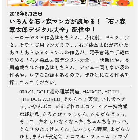
2018年8月25日
いろんな石
森マンガが読める！「石
森
ノ
ノ
章太郎デジタル大全」配信中！
ヒーローやＳＦ作品はもちろん、時代劇、ギャグ、少
女、歴史・実用マンガまで…。石ノ森章太郎が描いた
ありとあらゆるジャンルの作品が、電子書籍で手軽に
読める「石ノ森章太郎デジタル大全」。映像化や、長
期連載された作品はもちろん、デビュー間もない頃の
作品や、レアな短編もあるので、ぜひ気になる作品を
探してみてください。
009ノ1
,
GOLF超心理学講座
,
HATAGO
,
HOTEL
,
THE DOG WORLD
,
あかんべぇ天使
,
いじ犬ペチ
ッ
,
いやんポコ
,
がんばれロボコン
,
くノ一捕物帳
恋縄緋鳥
,
さるとびエッちゃん
,
さんだらぼっち
,
そして…だれもいなくなった
,
ちゃんちきガッパ
,
となりのたまげ太くん
,
にいちゃん戦車
,
まだらの
ひも
,
まんが研究会
,
アニマル・ファーム
,
アマゾ