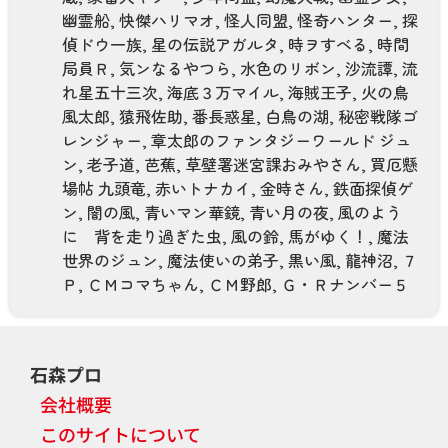
幽霊船
,
快傑ハリマオ
,
怪人同盟
,
怪奇ハンター
,
探
偵ドウ一族
,
星の伝説アガルタ
,
時ヲすべる
,
時間
局員Ｒ
,
気ンなるやつら
,
水色のリボン
,
沙流譚
,
流
れ星五十三次
,
海底３万マイル
,
海賊王子
,
火の鳥
風太郎
,
猿飛佐助
,
番長惑星
,
白鳥の湖
,
秘密戦隊ゴ
レンジャー
,
章太郎のファンタジーワールド ジュ
ン
,
老子道
,
芭蕉
,
草壁署迷宮課おみやさん
,
買厄懸
場帖 九頭竜
,
赤いトナカイ
,
金時さん
,
鉄面探偵ゲ
ン
,
闇の風
,
青いマン華鏡
,
青い月の夜
,
風のよう
に 背を走り過ぎた虫
,
風の鈴
,
馬がゆく！
,
魔法
世界のジュン
,
魔法使いの弟子
,
黒い風
,
龍神沼
,
７
Ｐ
,
ＣＭコマちゃん
,
ＣＭ野郎
,
Ｇ・Ｒナンバー５
石森プロ
会社概要
このサイトについて