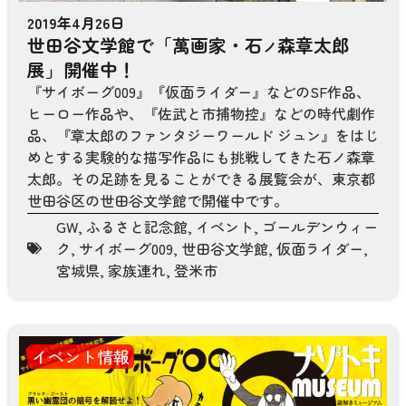
2019年4月26日
世田谷文学館で「萬画家・石
森章太郎
ノ
展」開催中！
『サイボーグ009』『仮面ライダー』などのSF作品、
ヒーロー作品や、『佐武と市捕物控』などの時代劇作
品、『章太郎のファンタジーワールド ジュン』をはじ
めとする実験的な描写作品にも挑戦してきた石ノ森章
太郎。その足跡を見ることができる展覧会が、東京都
世田谷区の世田谷文学館で開催中です。
GW
,
ふるさと記念館
,
イベント
,
ゴールデンウィー
ク
,
サイボーグ009
,
世田谷文学館
,
仮面ライダー
,
宮城県
,
家族連れ
,
登米市
イベント情報