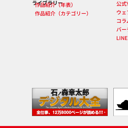
ライブラリー
公式
作品紹介（年表）
ウェ
作品紹介（カテゴリー）
コラ
バー
LI