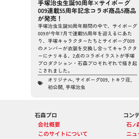
手塚治虫生誕90周年×サイボーグ
009連載55周年記念コラボ商品5商品
が発売！
手塚治虫生誕90周年期間の中で、サイボーグ
009が今年7月で連載55周年を迎えるにあた
り、手塚キャラクターたちとサイボーグ009
のメンバーが衣装を交換し合ってキャラクタ
ーにナリキる、2点のコラボイラストが手塚
プロダクション・石森プロそれぞれで描き起
こされました。
オリジナル
,
サイボーグ009
,
トキワ荘
,
初公開
,
手塚治虫
石森プロ
コン
会社概要
石
ノ
このサイトについて
ニュ