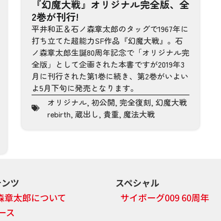
『幻魔大戦』オリジナル完全版、全
2巻が刊行!
平井和正＆石ノ森章太郎のタッグで1967年に
打ち立てた超能力SF作品『幻魔大戦』。石
ノ森章太郎生誕80周年記念で「オリジナル完
全版」として企画された本書ですが2019年3
月に刊行された第1巻に続き、第2巻がいよい
よ5月下旬に発売となります。
オリジナル
,
初公開
,
完全復刻
,
幻魔大戦
rebirth
,
蔵出し
,
貴重
,
魔法大戦
テンツ
スペシャル
森章太郎について
サイボーグ009 60周年
ース