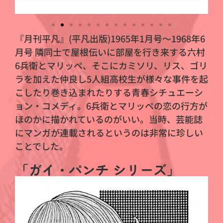
『月刊平凡』(平凡出版)1965年1月号～1968年6
月号 隣同士で屋根伝いに部屋を行き来する六村
6兵衛とマリッペ、そこにカミソリ、リス、ゴリ
ラを加えた仲良し5人組高校生が様々な事件を起
こしたり巻き込まれたりする青春シチュエーシ
ョン・コメディ。6兵衛とマリッペの恋の行方が
ほのかに描かれているのがいい。当時、芸能誌
にマンガが連載されるというのは非常に珍しい
ことでした。
「
ガイ・パンチ シリーズ
」