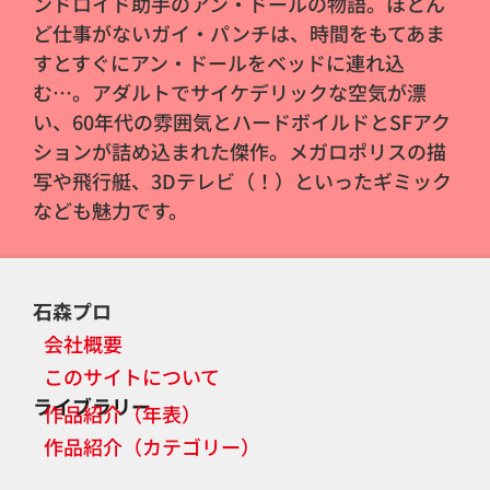
ンドロイド助手のアン・ドールの物語。ほとん
ど仕事がないガイ・パンチは、時間をもてあま
すとすぐにアン・ドールをベッドに連れ込
む…。アダルトでサイケデリックな空気が漂
い、60年代の雰囲気とハードボイルドとSFアク
ションが詰め込まれた傑作。メガロポリスの描
写や飛行艇、3Dテレビ（！）といったギミック
なども魅力です。
石森プロ
会社概要
このサイトについて
ライブラリー
作品紹介（年表）
作品紹介（カテゴリー）