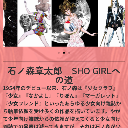
石ノ森章太郎 SHO GIRLへ
の道
1954年のデビュー以来、石ノ森は『少女クラブ』
『少女』『なかよし』『りぼん』『マーガレット』
『少女フレンド』といったあらゆる少女向け雑誌か
ら執筆依頼を受け多くの作品を描いています。やが
て少年向け雑誌からの依頼が増えてくると少女向け
雑誌での発表は減ってきますが、それは石ノ森が少