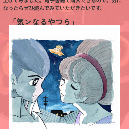
上げてみました。電子書籍で購入できるので、気に
なったらぜひ読んでみていただきたいです。
「
気ンなるやつら
」