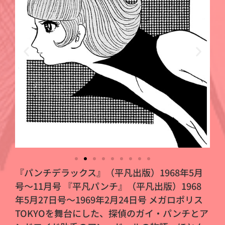
『パンチデラックス』（平凡出版）1968年5月
号～11月号 『平凡パンチ』（平凡出版）1968
年5月27日号～1969年2月24日号 メガロポリス
TOKYOを舞台にした、探偵のガイ・パンチとア