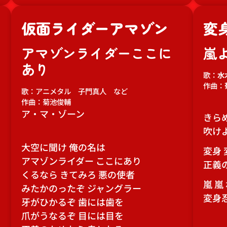
仮面ライダーアマゾン
変
アマゾンライダーここに
嵐
あり
歌：
水
作曲：
歌：アニメタル 子門真人 など
作曲：菊池俊輔
ア・マ・ゾーン
きら
吹け
大空に聞け 俺の名は
変身 
アマゾンライダー ここにあり
正義
くるなら きてみろ 悪の使者
嵐 嵐
みたかのったぞ ジャングラー
変身忍
牙がひかるぞ 歯には歯を
爪がうなるぞ 目には目を