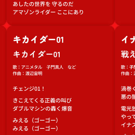
あしたの世界を 守るのだ
アマゾンライダー ここにあり
キカイダー01
イ
キカイダー01
戦
歌：アニメタル 子門真人 など
歌：
子
作曲：渡辺宙明
作曲：
チェンジ01！
渦巻く
悪の
きこえてくる正義の叫び
ダブルマシンの轟く爆音
電光
やっ
みえる（ゴーゴー）
イナ
みえる（ゴーゴー）