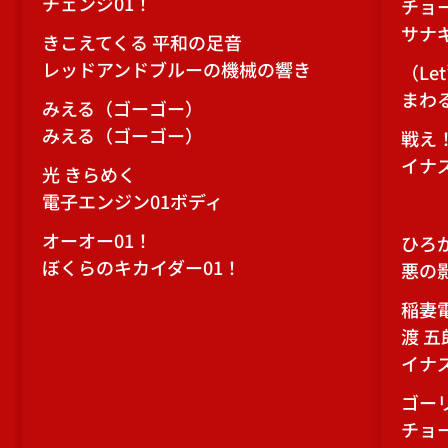
チェンジ01！
チョ
サナ
きこえてくる 平和の足音
レッドアンドブルーの機械の響き
（Let
まわ
みえる（ゴーゴー）
みえる（ゴーゴー）
戦え
イナ
光 きらめく
電子エンジン01ボディ
オーオー01！
ひろが
ぼくらのキカイダー01！
悪の
稲妻
渡 五
イナ
ゴー
チョ