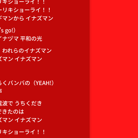
リキショーライ！！
ーリキショーライ！！
ギマンから イナズマン
’s go!）
イナヅマ 平和の光
！われらのイナズマン
ズマン イナズマン
くバンバの（YEAH!）
声
電波で うちくだき
できたのは
ズマン イナズマン
リキショーライ！！