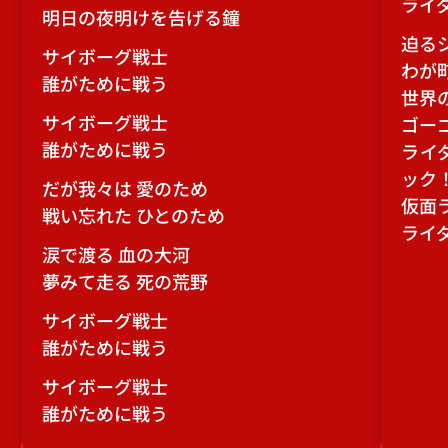
ライ
明日の夜明けを告げる鐘
迫る
サイボーグ戦士
わが
誰がために戦う
世界
サイボーグ戦士
ゴー
誰がために戦う
ライ
ック
だが我々は 愛のため
仮面
戦い忘れた ひとのため
ライ
涙で渡る 血の大河
夢みて走る 死の荒野
サイボーグ戦士
誰がために戦う
サイボーグ戦士
誰がために戦う