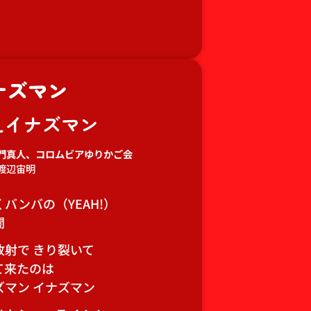
ナズマン
えイナズマン
門真人、コロムビアゆりかご会
渡辺宙明
バンバの（YEAH!）
闇
放射で きり裂いて
て来たのは
ズマン イナズマン