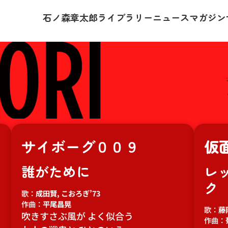
石ノ森章太郎
ライブラリー
ニュース
マガジン
サイボーグ００９
仮
誰がために
レ
ク
歌：
成田賢, こおろぎ’73
作曲：
平尾昌晃
歌：
藤
吹きすさぶ風が よく似合う
作曲：