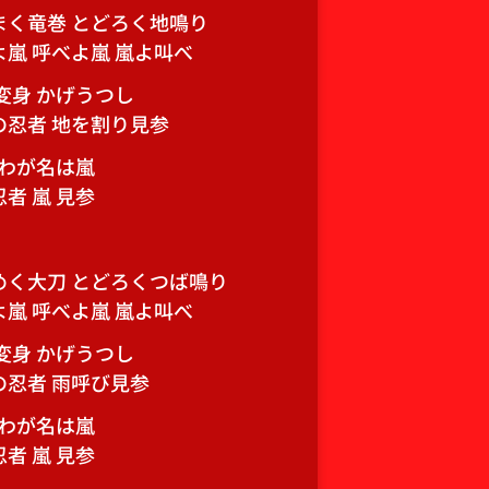
まく竜巻 とどろく地鳴り
よ嵐 呼べよ嵐 嵐よ叫べ
変身 かげうつし
の忍者 地を割り見参
 わが名は嵐
者 嵐 見参
めく大刀 とどろくつば鳴り
よ嵐 呼べよ嵐 嵐よ叫べ
変身 かげうつし
の忍者 雨呼び見参
 わが名は嵐
者 嵐 見参