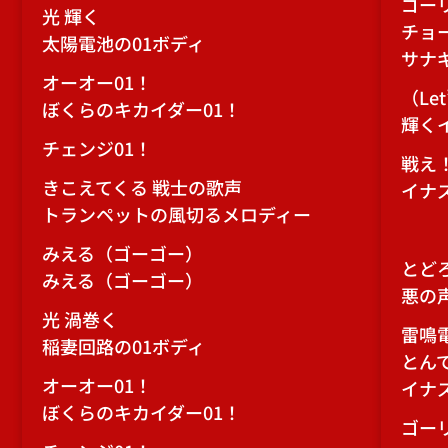
ゴー
光 輝く
チョ
太陽電池の01ボディ
サナ
オーオー01！
（Let
ぼくらのキカイダー01！
輝く
チェンジ01！
戦え
きこえてくる 戦士の歌声
イナ
トランペットの風切るメロディー
みえる（ゴーゴー）
とどろ
みえる（ゴーゴー）
悪の
光 渦巻く
雷鳴
稲妻回路の01ボディ
とん
オーオー01！
イナ
ぼくらのキカイダー01！
ゴー