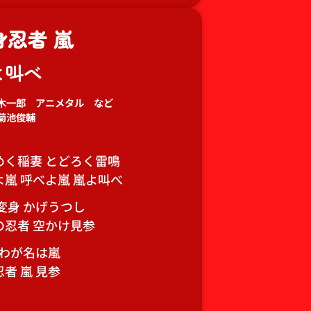
身忍者 嵐
よ叫べ
木一郎 アニメタル など
菊池俊輔
めく稲妻 とどろく雷鳴
よ嵐 呼べよ嵐 嵐よ叫べ
変身 かげうつし
の忍者 空かけ見参
 わが名は嵐
者 嵐 見参