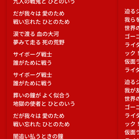
九人の戦鬼と ひとのいう
迫る
だが我々は 愛のため
我ら
戦い忘れた ひとのため
世界
涙で渡る 血の大河
ゴー
夢みて走る 死の荒野
ライ
ック
サイボーグ戦士
仮面
誰がために戦う
ライ
サイボーグ戦士
迫る
誰がために戦う
我が
葬いの鐘が よく似合う
世界
地獄の使者と ひとのいう
ゴー
ライ
だが我々は 愛のため
ック
戦い忘れた ひとのため
仮面
闇追い払うときの鐘