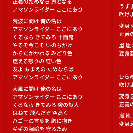
正義のためなら 鬼となる
うず
アマゾンライダー ここにあり
吹け
荒波に聞け 俺の名は
変身 
アマゾンライダー ここにあり
正義
くるなら きてみろ 十面鬼
やるぞ今こそ いのちがけ
嵐 嵐
からだがかわる みどり色
変身忍
燃える怒りの 紅い色
友よ おまえの ためならば
ー
ひら
アマゾンライダー ここにあり
吹け
大風に聞け 俺の名は
変身 
アマゾンライダー ここにあり
正義
くるなら きてみろ 魔の獣人
はねて 飛んだぞ 空高く
嵐 嵐
バゴーの言葉を 胸に抱き
変身忍
ギギの腕輪を 守るため