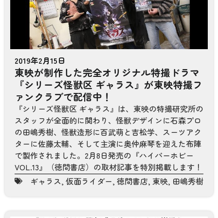
2019年2月15日
東映が制作した完全オリジナル特撮ドラマ
『シリーズ怪獣区 ギャラス』が東映特撮フ
ァンクラブで配信中！
『シリーズ怪獣区 ギャラス』は、東映の特撮研究所の
スタッフが全面的に関わり、怪獣デザインに石森プロ
の田嶋秀樹、怪獣造形に百武萌と吉松学、スーツアク
ターに佐藤太輔、そして主演に奥仲麻琴を迎えた布陣
で製作されました。2月8日発売の『ハイパーホビー
VOL.13』（徳間書店）の取材記事を特別掲載します！
ギャラス
,
仮面ライダー
,
徳間書店
,
東映
,
田嶋秀樹