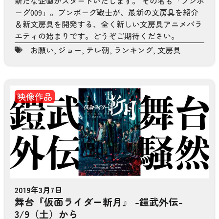
新たな企画がスタートいたします。 その名も「ブンボ
ーグ009」。ブンボーグ戦士が、最新の文房具を紹介
＆新文房具を開発する、全く新しい文房具アニメバラ
エティの始まりです。どうぞご期待ください。
お願い
,
ジョー
,
テレ朝
,
ランキング
,
文房具
映像作品
2019年3月7日
舞台『仮面ライダー斬月』 -鎧武外伝-
3/9（土）から