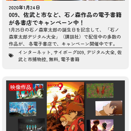
2020年1月24日
009、佐武と市など、石
森作品の電子書籍
ノ
が各書店でキャンペーン中！
1月25日の石ノ森章太郎の誕生日を記念して、 「石ノ
森章太郎デジタル大全」（講談社）で配信中の多数の
作品が、 各電子書店で、キャンペーン開催中です。
インターネット
,
サイボーグ009
,
デジタル大全
,
佐
武と市捕物控
,
無料
,
電子書籍
映像作品