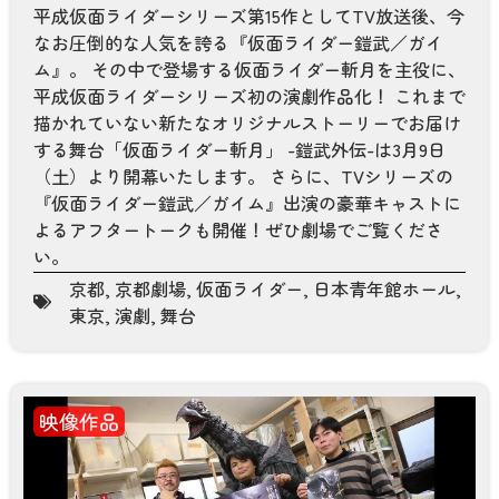
平成仮面ライダーシリーズ第15作としてTV放送後、今
なお圧倒的な人気を誇る『仮面ライダー鎧武／ガイ
ム』。 その中で登場する仮面ライダー斬月を主役に、
平成仮面ライダーシリーズ初の演劇作品化！ これまで
描かれていない新たなオリジナルストーリーでお届け
する舞台「仮面ライダー斬月」 -鎧武外伝-は3月9日
（土）より開幕いたします。 さらに、TVシリーズの
『仮面ライダー鎧武／ガイム』出演の豪華キャストに
よるアフタートークも開催！ぜひ劇場でご覧くださ
い。
京都
,
京都劇場
,
仮面ライダー
,
日本青年館ホール
,
東京
,
演劇
,
舞台
映像作品