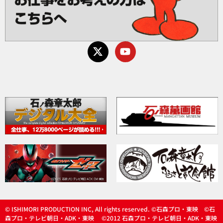
© ISHIMORI PRODUCTION INC, All rights reserved. ©石森プロ・東映 ©石
森プロ・テレビ朝日・ADK・東映 ©2012 石森プロ・テレビ朝日・ADK・東映