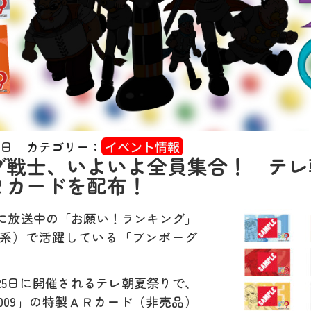
2日
カテゴリー：
イベント情報
グ戦士、いよいよ全員集合！ テレ
Ｒカードを配布！
に放送中の「お願い！ランキング」
系）で活躍している「ブンボーグ
。
月25日に開催されるテレ朝夏祭りで、
009」の特製ＡＲカード（非売品）