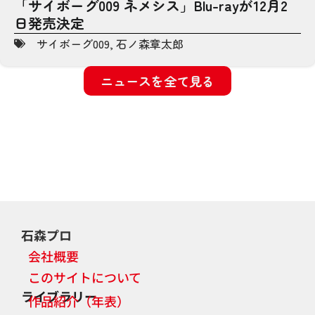
「サイボーグ009 ネメシス」Blu-rayが12月2
日発売決定
サイボーグ009
,
石ノ森章太郎
ニュースを全て見る
石森プロ
会社概要
このサイトについて
ライブラリー
作品紹介（年表）