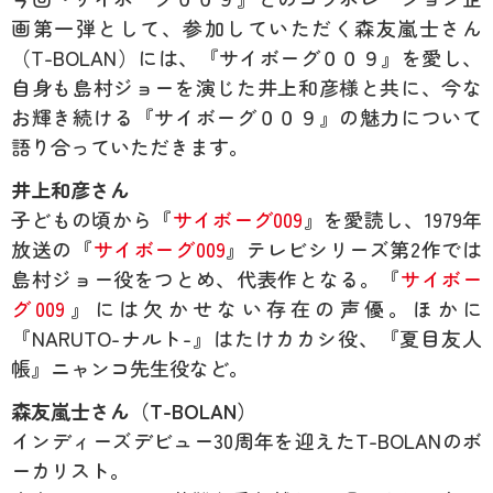
画第一弾として、参加していただく森友嵐士さん
（T-BOLAN）には、『サイボーグ００９』を愛し、
自身も島村ジョーを演じた井上和彦様と共に、今な
お輝き続ける『サイボーグ００９』の魅力について
語り合っていただきます。
井上和彦さん
子どもの頃から『
サイボーグ009
』を愛読し、1979年
放送の『
サイボーグ009
』テレビシリーズ第2作では
島村ジョー役をつとめ、代表作となる。『
サイボー
グ009
』には欠かせない存在の声優。ほかに
『NARUTO-ナルト-』はたけカカシ役、『夏目友人
帳』ニャンコ先生役など。
森友嵐士さん（T-BOLAN）
インディーズデビュー30周年を迎えたT-BOLANのボ
ーカリスト。