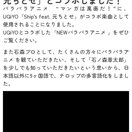
元ちとせ」とコラボしました！
パラパラアニメ “マンガは萬画だ！”に、
UQiYO
「S
hip
’
s feat.
元ちとせ」がコラボ楽曲として
使用されることになりました。
UQiYO
とコラボした「
NEW
パラパラアニメ 」をぜひ
ご覧ください。
また石森プロとして、たくさんの方々にパラパラア
ニメ を観ていただきたい、そして「石ノ森章太郎」
を少しでも知っていただきたいという思いから、日
本語以外に
9
ヶ国語で、テロップの多言語化をしまし
た。