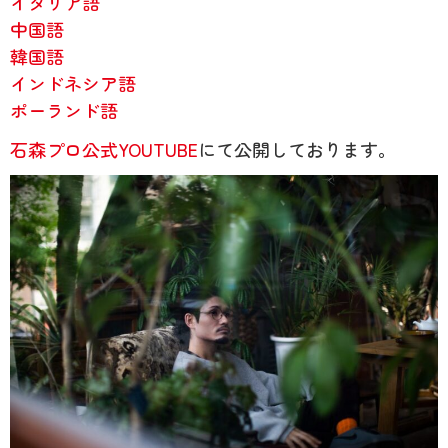
イタリア語
中国語
韓国語
インドネシア語
ポーランド語
石森プロ公式
YOUTUBE
にて公開しております。