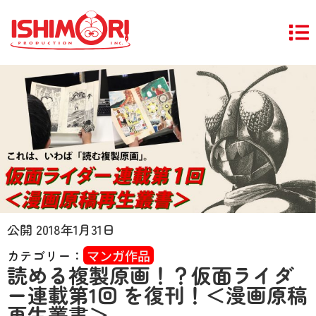
公開
2018年1月31日
カテゴリー：
マンガ作品
読める複製原画！？仮面ライダ
ー連載第1回 を復刊！＜漫画原稿
再生叢書＞