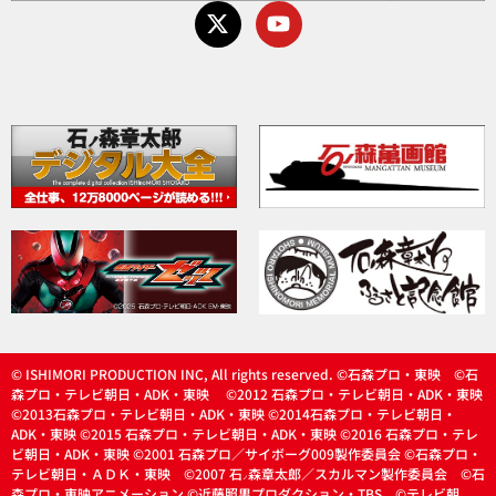
© ISHIMORI PRODUCTION INC, All rights reserved. ©石森プロ・東映 ©石
森プロ・テレビ朝日・ADK・東映 ©2012 石森プロ・テレビ朝日・ADK・東映
©2013石森プロ・テレビ朝日・ADK・東映 ©2014石森プロ・テレビ朝日・
ADK・東映 ©2015 石森プロ・テレビ朝日・ADK・東映 ©2016 石森プロ・テレ
ビ朝日・ADK・東映 ©2001 石森プロ／サイボーグ009製作委員会 ©石森プロ・
テレビ朝日・ＡＤＫ・東映 ©2007 石
森章太郎／スカルマン製作委員会 ©石
ノ
森プロ・東映アニメーション ©近藤照男プロダクション・TBS ©テレビ朝