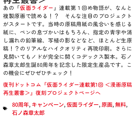
あの『
仮面ライダー
』連載第１回め物語が、なんと
複製原画で読める！？ そんな注目のプロジェクト
がスタートです。当時の原稿用紙の風合いを感じる
紙に、ペンの息づかいはもちろん、指定の青字や消
し漏れの鉛筆線、写植の影などなど、ほとんど生原
稿！？のリアルなハイクオリティ再現印刷。さらに
見開いてもノドが完全に開くコデックス製本。石ノ
森章太郎生誕80周年を記念した限定生産品です。こ
の機会にぜひぜひチェック！
復刊ドットコム『仮面ライダー連載第1回 ＜漫画原稿
再生叢書＞』復刻プロジェクトページへ
80周年
,
キャンペーン
,
仮面ライダー
,
原画
,
無料
,
石ノ森章太郎