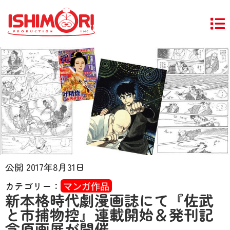
公開
2017年8月31日
カテゴリー：
マンガ作品
新本格時代劇漫画誌にて『佐武
と市捕物控』連載開始＆発刊記
念原画展が開催