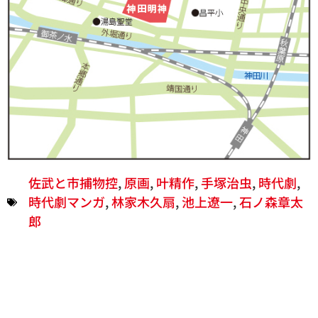
佐武と市捕物控
,
原画
,
叶精作
,
手塚治虫
,
時代劇
,
時代劇マンガ
,
林家木久扇
,
池上遼一
,
石ノ森章太
郎