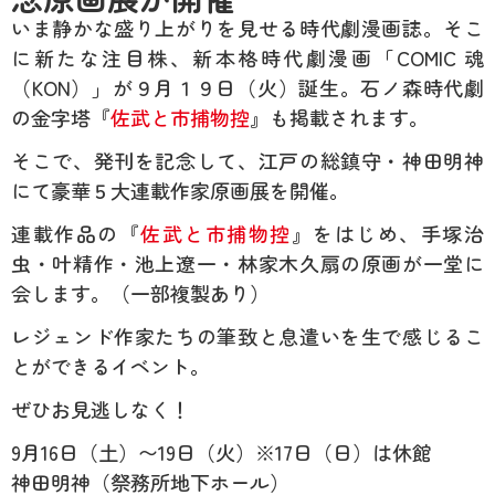
いま静かな盛り上がりを見せる時代劇漫画誌。そこ
に新たな注目株、新本格時代劇漫画「COMIC 魂
（KON）」が９月１９日（火）誕生。石ノ森時代劇
の金字塔『
佐武と市捕物控
』も掲載されます。
そこで、発刊を記念して、江戸の総鎮守・神田明神
にて豪華５大連載作家原画展を開催。
連載作品の『
佐武と市捕物控
』をはじめ、手塚治
虫・叶精作・池上遼一・林家木久扇の原画が一堂に
会します。（一部複製あり）
レジェンド作家たちの筆致と息遣いを生で感じるこ
とができるイベント。
ぜひお見逃しなく！
9月16日（土）〜19日（火）※17日（日）は休館
神田明神（祭務所地下ホール）