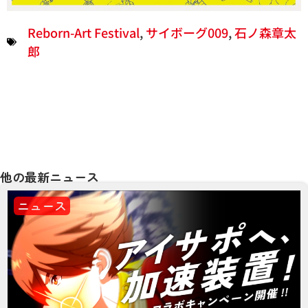
Reborn-Art Festival
,
サイボーグ009
,
石ノ森章太
郎
他の最新ニュース
ニュース