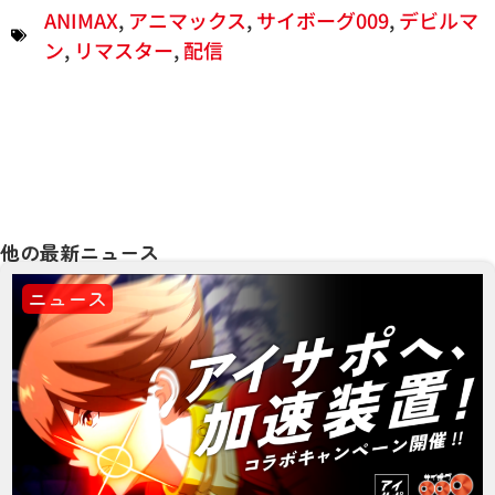
ANIMAX
,
アニマックス
,
サイボーグ009
,
デビルマ
ン
,
リマスター
,
配信
他の最新ニュース
ニュース