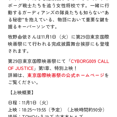
ボーグ戦士たちを追う女性将校です。一緒に行
動するガーディアンズの隊員たちも知らない“あ
る秘密”を抱えている、物語において重要な鍵を
握るキーパーソンです。
牧野由依さんは11月1日（火）に第29回東京国際
映画祭にて行われる完成披露舞台挨拶にも登壇
されます。
第29回東京国際映画祭にて「
CYBORG009 CALL
OF JUSTICE
」第1章、特別上映！
詳細は、
東京国際映画祭の公式ホームページ
を
ご覧ください。
【上映概要】
日程：11月1日（火）
上映：18:25〜19:55（予定）（上映時間約90分）
場所：TOHOシネマズ 六本木ヒルズ