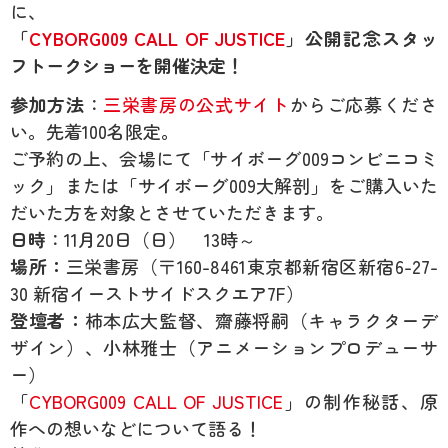
に、
「
CYBORG009 CALL OF JUSTICE
」公開記念スタッ
フトークショーを開催決定！
参加方法
：
三栄書房の公式サイト
からご応募くださ
い。先着100名限定。
ご予約の上、会場にて「サイボーグ009コンビニコミ
ック」または「サイボーグ009大解剖」をご購入いた
だいた方を対象とさせていただきます。
日時
：11月20日（日） 13時～
場所：
三栄書房（〒160-8461東京都新宿区新宿6-27-
30 新宿イーストサイドスクエア7F）
登壇者：
柿本広大監督、齋藤将嗣（キャラクターデ
ザイン）、小林雅士（アニメーションプロデューサ
ー）
「
CYBORG009 CALL OF JUSTICE
」の制作秘話、原
作への想いなどについて語る！