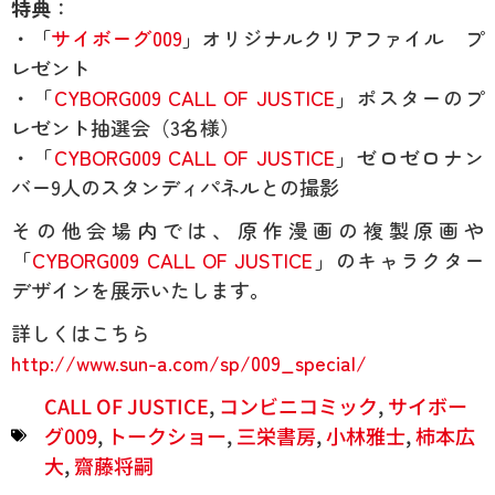
特典
：
・「
サイボーグ009
」オリジナルクリアファイル プ
レゼント
・「
CYBORG009 CALL OF JUSTICE
」ポスターのプ
レゼント抽選会（3名様）
・「
CYBORG009 CALL OF JUSTICE
」ゼロゼロナン
バー9人のスタンディパネルとの撮影
その他会場内では、原作漫画の複製原画や
「
CYBORG009 CALL OF JUSTICE
」のキャラクター
デザインを展示いたします。
詳しくはこちら
http://www.sun-a.com/sp/009_special/
CALL OF JUSTICE
,
コンビニコミック
,
サイボー
グ009
,
トークショー
,
三栄書房
,
小林雅士
,
柿本広
大
,
齋藤将嗣