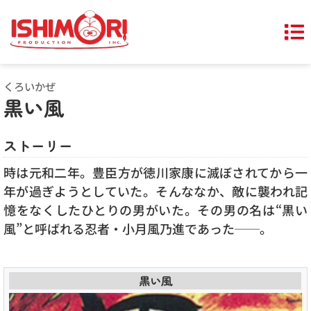
くろいかぜ
黒い風
ストーリー
時は元和二年。豊臣方が徳川家康に滅ぼされてから一
年が過ぎようとしていた。そんななか、敵に襲われ記
憶をなくしたひとりの男がいた。その男の名は“黒い
風”と呼ばれる忍者・小月風乃進であった──。
黒い風