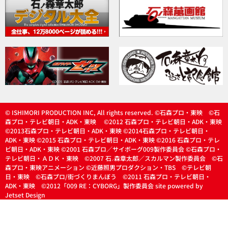
© ISHIMORI PRODUCTION INC, All rights reserved. ©石森プロ・東映 ©石
森プロ・テレビ朝日・ADK・東映 ©2012 石森プロ・テレビ朝日・ADK・東映
©2013石森プロ・テレビ朝日・ADK・東映 ©2014石森プロ・テレビ朝日・
ADK・東映 ©2015 石森プロ・テレビ朝日・ADK・東映 ©2016 石森プロ・テレ
ビ朝日・ADK・東映 ©2001 石森プロ／サイボーグ009製作委員会 ©石森プロ・
テレビ朝日・ＡＤＫ・東映 ©2007 石
森章太郎／スカルマン製作委員会 ©石
ノ
森プロ・東映アニメーション ©近藤照男プロダクション・TBS ©テレビ朝
日・東映 ©石森プロ/街づくりまんぼう ©2011 石森プロ・テレビ朝日・
ADK・東映 ©2012「009 RE：CYBORG」製作委員会 site powered by
Jetset Design