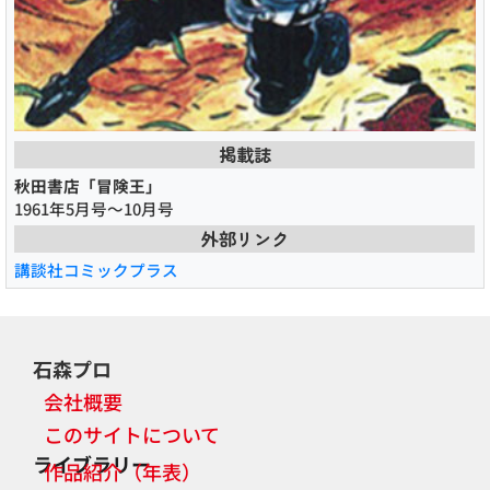
掲載誌
秋田書店「冒険王」
1961年5月号～10月号
外部リンク
講談社コミックプラス
石森プロ
会社概要
このサイトについて
ライブラリー
作品紹介（年表）