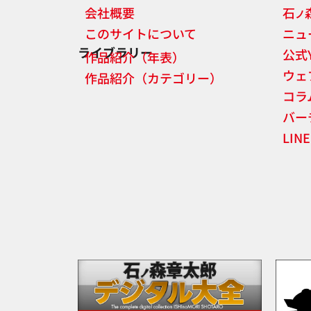
会社概要
石
ノ
このサイトについて
ニュ
ライブラリー
公式
作品紹介（年表）
ウェ
作品紹介（カテゴリー）
コラ
バー
LI