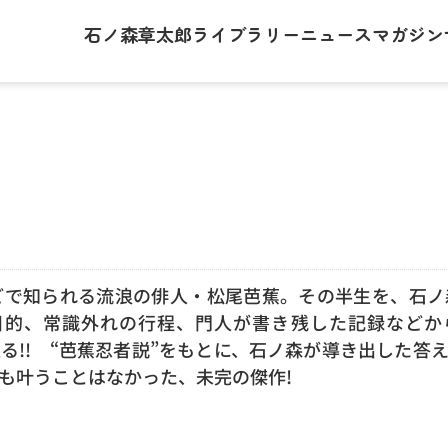
石ノ森章太郎
ライブラリー
ニュース
マガジン
どで知られる流浪の俳人・松尾芭蕉。その半生を、石ノ
の目的、常識外れの行程、門人が書き残した記録などか
!! “芭蕉忍者説”をもとに、石ノ森が導き出した答え
も叶うことはなかった、未完の傑作!