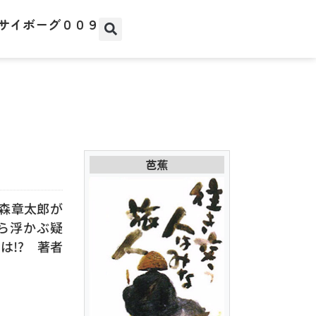
サイボーグ００９
芭蕉
森章太郎が
ら浮かぶ疑
は!? 著者