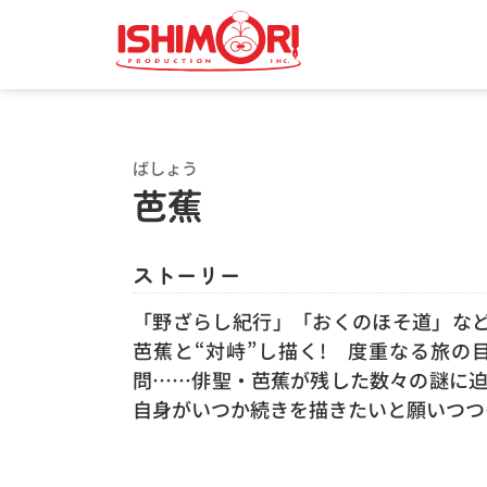
ばしょう
芭蕉
ストーリー
「野ざらし紀行」「おくのほそ道」な
芭蕉と“対峙”し描く! 度重なる旅
問……俳聖・芭蕉が残した数々の謎に迫る
自身がいつか続きを描きたいと願いつつ