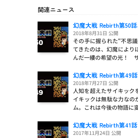
関連ニュース
幻魔大戦 Rebirth第
2018年8月31日 公開
その手に握られた“不思
てきたのは、幻魔により
んだ一縷の希望の光！ 
幻魔大戦 Rebirth第
2018年7月27日 公開
人知を超えたサイキック
イキックは無駄な力なの
ム。これは今後の物語に
幻魔大戦 Rebirth第
2017年11月24日 公開