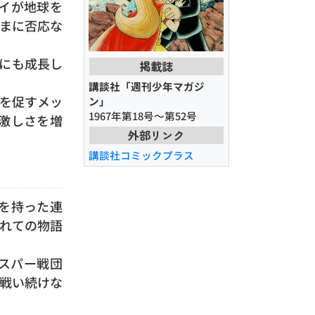
イが地球を
まに否応な
にも成長し
掲載誌
講談社「週刊少年マガジ
を促すメッ
ン」
1967年第18号～第52号
激しさを増
外部リンク
講談社コミックプラス
を持った連
れての物語
スパー戦団
戦い続けな