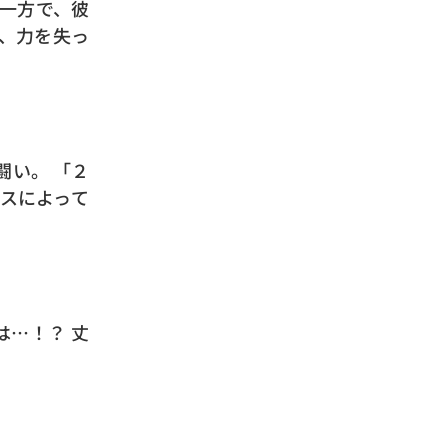
 一方で、彼
、力を失っ
闘い。 「２
スによって
は…！？ 丈