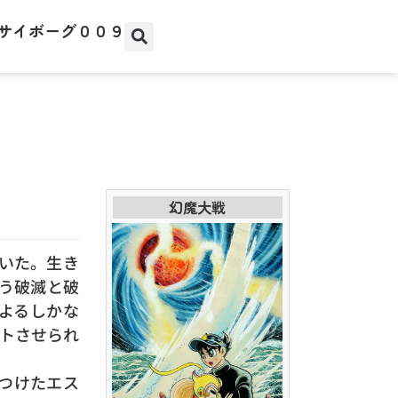
サイボーグ００９
幻魔大戦
ていた。生き
う破滅と破
よるしかな
トさせられ
つけたエス