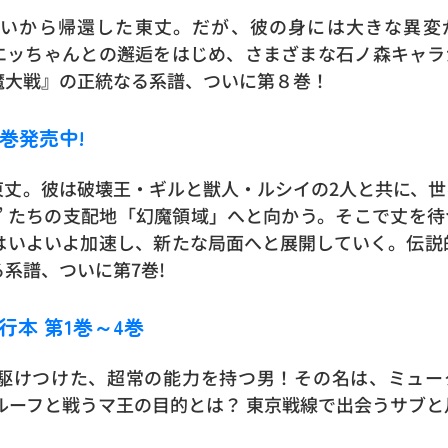
いから帰還した東丈。だが、彼の身には大きな異変
エッちゃんとの邂逅をはじめ、さまざまな石ノ森キャ
魔大戦』の正統なる系譜、ついに第８巻！
7巻発売中!
東丈。彼は破壊王・ギルと獣人・ルシイの2人と共に、世
者 ” たちの支配地「幻魔領域」へと向かう。そこで丈を
はいよいよ加速し、新たな局面へと展開していく。伝説的
系譜、ついに第7巻!
単行本 第1巻～4巻
駆けつけた、超常の能力を持つ男！その名は、ミュー
ルーフと戦うマ王の目的とは？ 東京戦線で出会うサブと