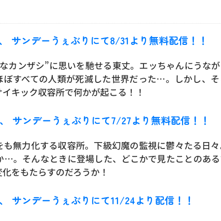
50話、 サンデーうぇぶりにて8/31より無料配信！！
議なカンザシ”に思いを馳せる東丈。エッちゃんにうなが
ほぼすべての人類が死滅した世界だった…。しかし、そ
サイキック収容所で何かが起こる！！
49話、 サンデーうぇぶりにて7/27より無料配信！！
をも無力化する収容所。下級幻魔の監視に鬱々たる日々
か…。そんなときに登場した、どこかで見たことのある
変化をもたらすのだろうか！
41話、 サンデーうぇぶりにて11/24より配信！！