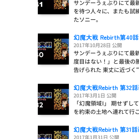
サンデーうぇぶりにて最新
を待つ人々に、またも試
たソニー。
幻魔大戦 Rebirth第
2017年10月28日 公開
サンデーうぇぶりにて最新
度目はない！」と最後の
告げられた 東丈に近づく
幻魔大戦Rebirth 第3
2017年3月1日 公開
「幻魔領域I」 期せずし
を約束の土地へ連れて行こ
幻魔大戦Rebirth 第3
2017年1月31日 公開