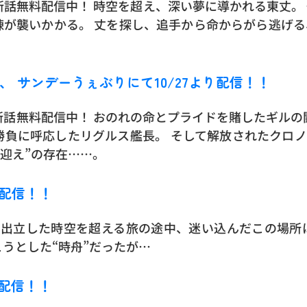
話無料配信中！ 時空を超え、深い夢に導かれる東丈。
練が襲いかかる。 丈を探し、追手から命からがら逃げる
40話、 サンデーうぇぶりにて10/27より配信！！
話無料配信中！ おのれの命とプライドを賭したギルの
勝負に呼応したリグルス艦長。 そして解放されたクロノ
“迎え”の存在……。
2話配信！！
て出立した時空を超える旅の途中、迷い込んだこの場所
うとした“時舟”だったが…
1話配信！！