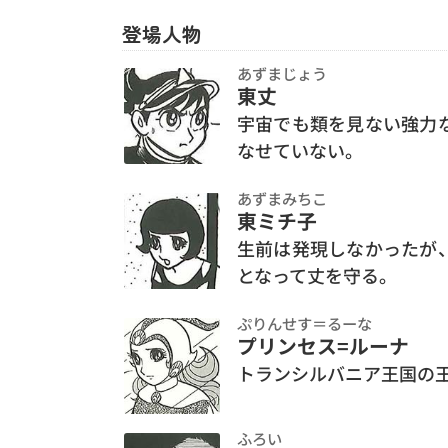
登場人物
あずまじょう
東丈
宇宙でも類を見ない強力
なせていない。
あずまみちこ
東ミチ子
生前は発現しなかったが
となって丈を守る。
ぷりんせす＝るーな
プリンセス=ルーナ
トランシルバニア王国の
ふろい