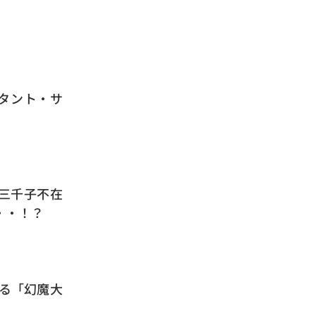
タント・サ
・三千子不在
・・！？
いる「幻魔大