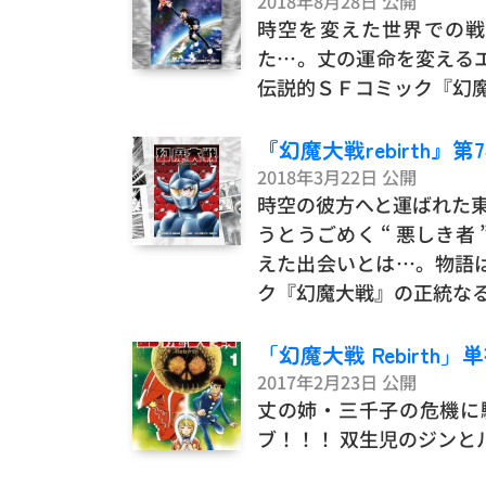
2018年8月28日 公開
時空を変えた世界での戦
た…。丈の運命を変える
伝説的ＳＦコミック『幻
『幻魔大戦rebirth』第
2018年3月22日 公開
時空の彼方へと運ばれた
うとうごめく “ 悪しき
えた出会いとは…。物語
ク『幻魔大戦』の正統なる
「幻魔大戦 Rebirth」
2017年2月23日 公開
丈の姉・三千子の危機に
ブ！！！ 双生児のジンと