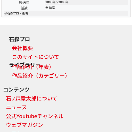
放送年
2008年〜2009年
話数
全48話
©石森プロ・東映
石森プロ
会社概要
このサイトについて
ライブラリー
作品紹介（年表）
作品紹介（カテゴリー）
コンテンツ
石
森章太郎について
ノ
ニュース
公式Youtubeチャンネル
ウェブマガジン