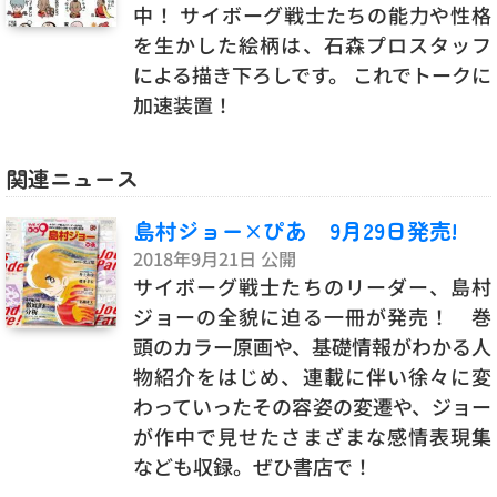
中！ サイボーグ戦士たちの能力や性格
を生かした絵柄は、石森プロスタッフ
による描き下ろしです。 これでトークに
加速装置！
関連ニュース
島村ジョー×ぴあ 9月29日発売!
2018年9月21日 公開
サイボーグ戦士たちのリーダー、島村
ジョーの全貌に迫る一冊が発売！ 巻
頭のカラー原画や、基礎情報がわかる人
物紹介をはじめ、連載に伴い徐々に変
わっていったその容姿の変遷や、ジョー
が作中で見せたさまざまな感情表現集
なども収録。ぜひ書店で！