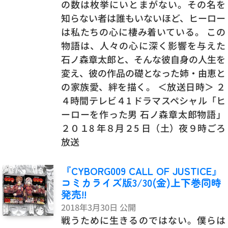
の数は枚挙にいとまがない。その名を
知らない者は誰もいないほど、ヒーロー
は私たちの心に棲み着いている。 この
物語は、人々の心に深く影響を与えた
石ノ森章太郎と、そんな彼自身の人生を
変え、彼の作品の礎となった姉・由恵と
の家族愛、絆を描く。 ＜放送日時＞ ２
４時間テレビ４1 ドラマスペシャル「ヒ
ーローを作った男 石ノ森章太郎物語」
２０１8 年８月２5 日（土）夜９時ごろ
放送
『CYBORG009 CALL OF JUSTICE』
コミカライズ版3/30(金)上下巻同時
発売!!
2018年3月30日 公開
戦うために生きるのではない。僕らは