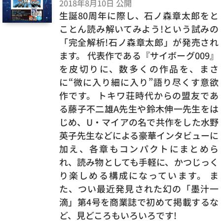
2018年8月10日 公開
生誕80周年に際し、石ノ森章太郎をと
ことん読み解いてみよう!という試みの
「完全解析!石ノ森章太郎」が発売され
ます。 代表作である『サイボーグ009』
を皮切りに、数多くの作品を、まさ
に“微に入り細に入り”語り尽くす意欲
作です。 トキワ荘時代からの盟友であ
る藤子不二雄A先生や鈴木伸一先生をは
じめ、U・マイアの名で共作をした水野
英子先生などによる豪華インタビューに
加え、各章もコンパクトにまとめら
れ、読み物としても手軽に、かつじっく
り楽しめる構成になっています。 ま
た、つい最近発見された幻の「墨汁一
滴」第4号を商業誌で初めて掲載するな
ど、見どころもいろいろです!