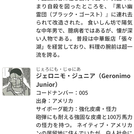
まり自殺を図ったところを、『黒い幽
霊団（ブラック・ゴースト）』に連れ去
られて改造された。 食いしん坊で陽気
な中年男で、臆病者ではあるが、懐が深
い人物である。 普段は中華飯店「張々
湖」を経営しており、料理の腕前は超一
流を誇る。
じぇろにも・じゅにあ
ジェロニモ・ジュニア（Geronimo
Junior）
コードナンバー：005
出身：アメリカ
サイボーグ能力：強化皮膚・怪力
砲弾にも耐える強固な皮膚と100万馬力
の怪力を持つ。 ネイティブ・アメリカ
ンの居留地に住んでいたが、白人社会に