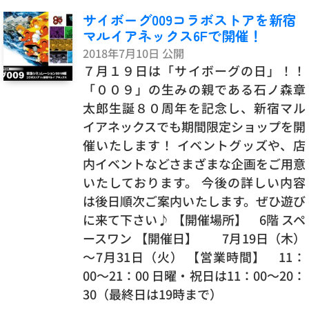
サイボーグ009コラボストアを新宿
マルイアネックス6Fで開催！
2018年7月10日 公開
７月１９日は「サイボーグの日」！！
「００９」の生みの親である石ノ森章
太郎生誕８０周年を記念し、新宿マル
イアネックスでも期間限定ショップを開
催いたします！ イベントグッズや、店
内イベントなどさまざまな企画をご用意
いたしております。 今後の詳しい内容
は後日順次ご案内いたします。ぜひ遊び
に来て下さい♪ 【開催場所】 6階 スペ
ースワン 【開催日】 7月19日（木）
～7月31日（火） 【営業時間】 11：
00～21：00 日曜・祝日は11：00～20：
30（最終日は19時まで）